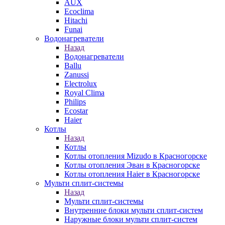
AUX
Ecoclima
Hitachi
Funai
Водонагреватели
Назад
Водонагреватели
Ballu
Zanussi
Electrolux
Royal Clima
Philips
Ecostar
Haier
Котлы
Назад
Котлы
Котлы отопления Mizudo в Красногорске
Котлы отопления Эван в Красногорске
Котлы отопления Haier в Красногорске
Мульти сплит-системы
Назад
Мульти сплит-системы
Внутренние блоки мульти сплит-систем
Наружные блоки мульти сплит-систем