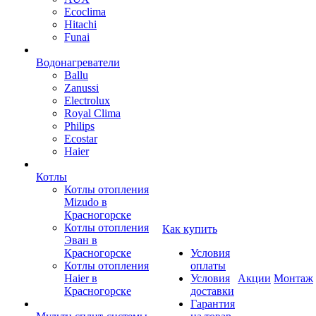
Ecoclima
Hitachi
Funai
Водонагреватели
Ballu
Zanussi
Electrolux
Royal Clima
Philips
Ecostar
Haier
Котлы
Котлы отопления
Mizudo в
Красногорске
Котлы отопления
Как купить
Эван в
Красногорске
Условия
Котлы отопления
оплаты
Haier в
Условия
Акции
Монтаж
Красногорске
доставки
Гарантия