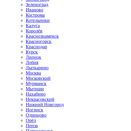
Зеленоград
Иваново
Кострома
Котельники
Калуга
Королёв
Краснознаменск
Красногорск
Краснодар
Курск
Липецк
Лобня
Лыткарино
Москва
Московский
Мурманск
Мытищи
Нахабино
Некрасовский
Нижний Новгород
Ногинск
Одинцово
Орёл
Пенза
Петрозаводск