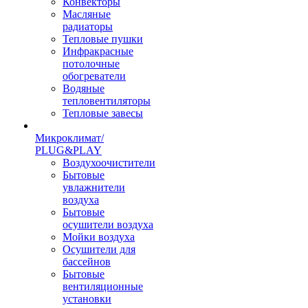
Конвекторы
Масляные
радиаторы
Тепловые пушки
Инфракрасные
потолочные
обогреватели
Водяные
тепловентиляторы
Тепловые завесы
Микроклимат/
PLUG&PLAY
Воздухоочистители
Бытовые
увлажнители
воздуха
Бытовые
осушители воздуха
Мойки воздуха
Осушители для
бассейнов
Бытовые
вентиляционные
установки