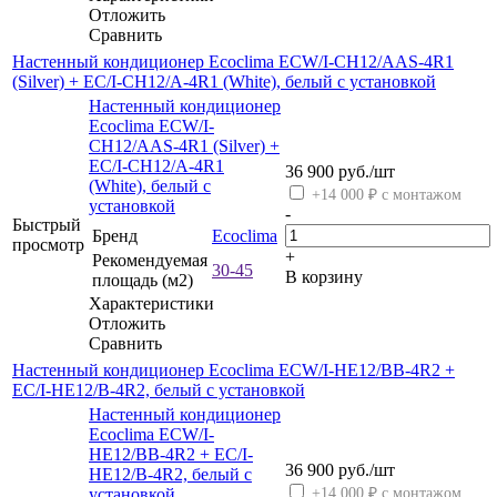
Отложить
Сравнить
Настенный кондиционер Ecoclima ECW/I-CH12/AAS-4R1
(Silver) + EC/I-CH12/A-4R1 (White), белый с установкой
Настенный кондиционер
Ecoclima ECW/I-
CH12/AAS-4R1 (Silver) +
EC/I-CH12/A-4R1
36 900
руб.
/шт
(White), белый с
+14 000 ₽ с монтажом
установкой
-
Быстрый
Бренд
Ecoclima
просмотр
+
Рекомендуемая
30-45
В корзину
площадь (м2)
Характеристики
Отложить
Сравнить
Настенный кондиционер Ecoclima ECW/I-HE12/BB-4R2 +
EC/I-HE12/B-4R2, белый с установкой
Настенный кондиционер
Ecoclima ECW/I-
HE12/BB-4R2 + EC/I-
36 900
руб.
/шт
HE12/B-4R2, белый с
установкой
+14 000 ₽ с монтажом