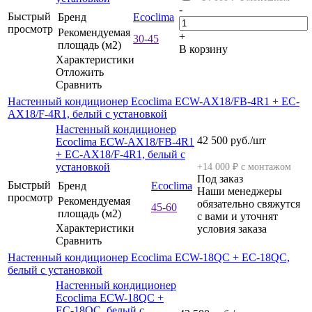
-
Быстрый
Бренд
Ecoclima
просмотр
Рекомендуемая
+
30-45
площадь (м2)
В корзину
Характеристики
Отложить
Сравнить
Настенный кондиционер Ecoclima ECW-AX18/FB-4R1 + EC-
AX18/F-4R1, белый с установкой
Настенный кондиционер
42 500
руб.
/шт
Ecoclima ECW-AX18/FB-4R1
+ EC-AX18/F-4R1, белый с
установкой
+14 000 ₽ с монтажом
Под заказ
Быстрый
Бренд
Ecoclima
Наши менеджеры
просмотр
Рекомендуемая
обязательно свяжутся
45-60
площадь (м2)
с вами и уточнят
Характеристики
условия заказа
Сравнить
Настенный кондиционер Ecoclima ECW-18QC + EC-18QC,
белый с установкой
Настенный кондиционер
Ecoclima ECW-18QC +
EC-18QC, белый с