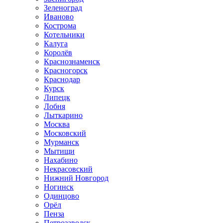
Зеленоград
Иваново
Кострома
Котельники
Калуга
Королёв
Краснознаменск
Красногорск
Краснодар
Курск
Липецк
Лобня
Лыткарино
Москва
Московский
Мурманск
Мытищи
Нахабино
Некрасовский
Нижний Новгород
Ногинск
Одинцово
Орёл
Пенза
Петрозаводск