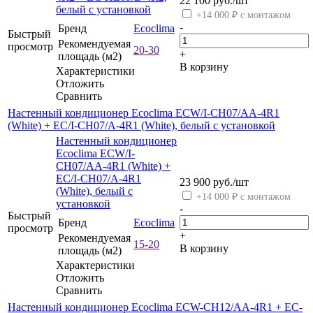
22 100
руб.
/шт
белый с установкой
+14 000 ₽ с монтажом
-
Бренд
Ecoclima
Быстрый
Рекомендуемая
просмотр
20-30
+
площадь (м2)
В корзину
Характеристики
Отложить
Сравнить
Настенный кондиционер Ecoclima ECW/I-CH07/AA-4R1
(White) + EC/I-CH07/A-4R1 (White), белый с установкой
Настенный кондиционер
Ecoclima ECW/I-
CH07/AA-4R1 (White) +
EC/I-CH07/A-4R1
23 900
руб.
/шт
(White), белый с
+14 000 ₽ с монтажом
установкой
-
Быстрый
Бренд
Ecoclima
просмотр
+
Рекомендуемая
15-20
В корзину
площадь (м2)
Характеристики
Отложить
Сравнить
Настенный кондиционер Ecoclima ECW-CH12/AA-4R1 + EC-