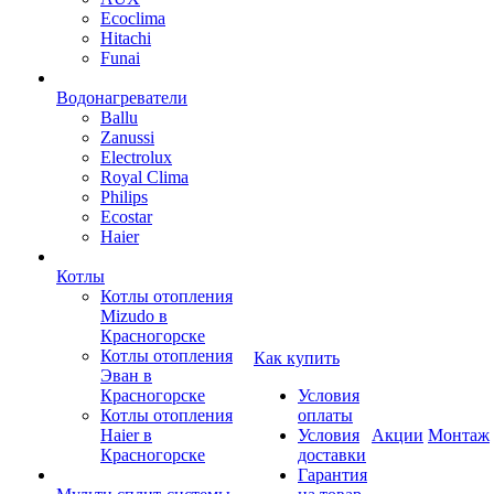
Ecoclima
Hitachi
Funai
Водонагреватели
Ballu
Zanussi
Electrolux
Royal Clima
Philips
Ecostar
Haier
Котлы
Котлы отопления
Mizudo в
Красногорске
Котлы отопления
Как купить
Эван в
Красногорске
Условия
Котлы отопления
оплаты
Haier в
Условия
Акции
Монтаж
Красногорске
доставки
Гарантия