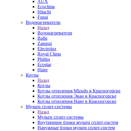
AUX
Ecoclima
Hitachi
Funai
Водонагреватели
Назад
Водонагреватели
Ballu
Zanussi
Electrolux
Royal Clima
Philips
Ecostar
Haier
Котлы
Назад
Котлы
Котлы отопления Mizudo в Красногорске
Котлы отопления Эван в Красногорске
Котлы отопления Haier в Красногорске
Мульти сплит-системы
Назад
Мульти сплит-системы
Внутренние блоки мульти сплит-систем
Наружные блоки мульти сплит-систем