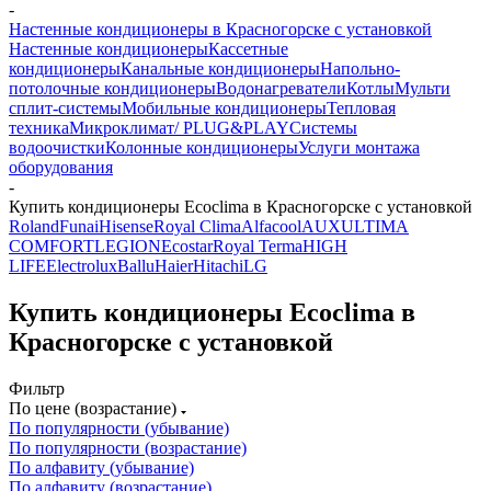
-
Настенные кондиционеры в Красногорске с установкой
Настенные кондиционеры
Кассетные
кондиционеры
Канальные кондиционеры
Напольно-
потолочные кондиционеры
Водонагреватели
Котлы
Мульти
сплит-системы
Мобильные кондиционеры
Тепловая
техника
Микроклимат/ PLUG&PLAY
Системы
водоочистки
Колонные кондиционеры
Услуги монтажа
оборудования
-
Купить кондиционеры Ecoclima в Красногорске с установкой
Roland
Funai
Hisense
Royal Clima
Alfacool
AUX
ULTIMA
COMFORT
LEGION
Ecostar
Royal Terma
HIGH
LIFE
Electrolux
Ballu
Haier
Hitachi
LG
Купить кондиционеры Ecoclima в
Красногорске с установкой
Фильтр
По цене (возрастание)
По популярности (убывание)
По популярности (возрастание)
По алфавиту (убывание)
По алфавиту (возрастание)