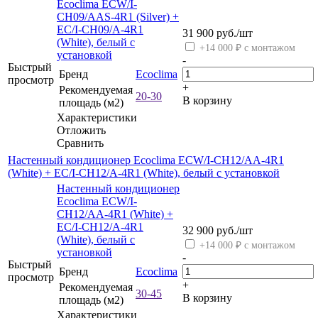
Ecoclima ECW/I-
CH09/AAS-4R1 (Silver) +
EC/I-CH09/A-4R1
31 900
руб.
/шт
(White), белый с
+14 000 ₽ с монтажом
установкой
-
Быстрый
Бренд
Ecoclima
просмотр
+
Рекомендуемая
20-30
В корзину
площадь (м2)
Характеристики
Отложить
Сравнить
Настенный кондиционер Ecoclima ECW/I-CH12/AA-4R1
(White) + EC/I-CH12/A-4R1 (White), белый с установкой
Настенный кондиционер
Ecoclima ECW/I-
CH12/AA-4R1 (White) +
EC/I-CH12/A-4R1
32 900
руб.
/шт
(White), белый с
+14 000 ₽ с монтажом
установкой
-
Быстрый
Бренд
Ecoclima
просмотр
+
Рекомендуемая
30-45
В корзину
площадь (м2)
Характеристики