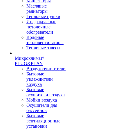
Конвекторы
Масляные
радиаторы
Тепловые пушки
Инфракрасные
потолочные
обогреватели
Водяные
тепловентиляторы
Тепловые завесы
Микроклимат/
PLUG&PLAY
Воздухоочистители
Бытовые
увлажнители
воздуха
Бытовые
осушители воздуха
Мойки воздуха
Осушители для
бассейнов
Бытовые
вентиляционные
установки