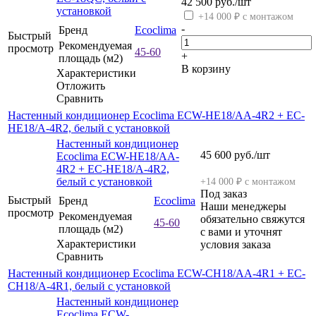
42 500
руб.
/шт
установкой
+14 000 ₽ с монтажом
-
Бренд
Ecoclima
Быстрый
Рекомендуемая
просмотр
45-60
+
площадь (м2)
В корзину
Характеристики
Отложить
Сравнить
Настенный кондиционер Ecoclima ECW-HE18/AA-4R2 + EC-
HE18/A-4R2, белый с установкой
Настенный кондиционер
45 600
руб.
/шт
Ecoclima ECW-HE18/AA-
4R2 + EC-HE18/A-4R2,
белый с установкой
+14 000 ₽ с монтажом
Под заказ
Быстрый
Бренд
Ecoclima
Наши менеджеры
просмотр
Рекомендуемая
обязательно свяжутся
45-60
площадь (м2)
с вами и уточнят
Характеристики
условия заказа
Сравнить
Настенный кондиционер Ecoclima ECW-CH18/AA-4R1 + EC-
CH18/A-4R1, белый с установкой
Настенный кондиционер
Ecoclima ECW-