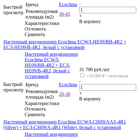
-
Бренд
Ecoclima
Быстрый
Рекомендуемая
просмотр
30-45
+
площадь (м2)
В корзину
Характеристики
Отложить
Сравнить
Настенный кондиционер Ecoclima ECW/I-HE09/BB-4R2 +
EC/I-HE09/B-4R2, белый с установкой
Настенный кондиционер
Ecoclima ECW/I-
HE09/BB-4R2 + EC/I-
31 700
руб.
/шт
HE09/B-4R2, белый с
установкой
+14 000 ₽ с монтажом
-
Быстрый
Бренд
Ecoclima
просмотр
Рекомендуемая
+
20-30
площадь (м2)
В корзину
Характеристики
Отложить
Сравнить
Настенный кондиционер Ecoclima ECW/I-CH09/AAS-4R1
(Silver) + EC/I-CH09/A-4R1 (White), белый с установкой
Настенный кондиционер