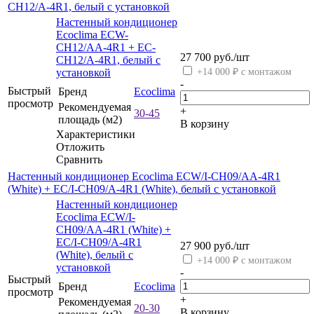
CH12/A-4R1, белый с установкой
Настенный кондиционер
Ecoclima ECW-
CH12/AA-4R1 + EC-
27 700
руб.
/шт
CH12/A-4R1, белый с
установкой
+14 000 ₽ с монтажом
-
Быстрый
Бренд
Ecoclima
просмотр
Рекомендуемая
+
30-45
площадь (м2)
В корзину
Характеристики
Отложить
Сравнить
Настенный кондиционер Ecoclima ECW/I-CH09/AA-4R1
(White) + EC/I-CH09/A-4R1 (White), белый с установкой
Настенный кондиционер
Ecoclima ECW/I-
CH09/AA-4R1 (White) +
EC/I-CH09/A-4R1
27 900
руб.
/шт
(White), белый с
+14 000 ₽ с монтажом
установкой
-
Быстрый
Бренд
Ecoclima
просмотр
+
Рекомендуемая
20-30
В корзину