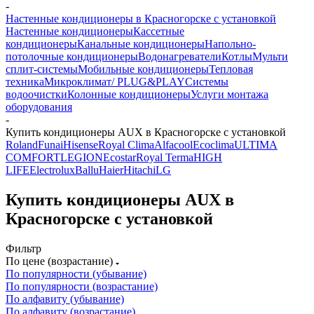
-
Настенные кондиционеры в Красногорске с установкой
Настенные кондиционеры
Кассетные
кондиционеры
Канальные кондиционеры
Напольно-
потолочные кондиционеры
Водонагреватели
Котлы
Мульти
сплит-системы
Мобильные кондиционеры
Тепловая
техника
Микроклимат/ PLUG&PLAY
Системы
водоочистки
Колонные кондиционеры
Услуги монтажа
оборудования
-
Купить кондиционеры AUX в Красногорске с установкой
Roland
Funai
Hisense
Royal Clima
Alfacool
Ecoclima
ULTIMA
COMFORT
LEGION
Ecostar
Royal Terma
HIGH
LIFE
Electrolux
Ballu
Haier
Hitachi
LG
Купить кондиционеры AUX в
Красногорске с установкой
Фильтр
По цене (возрастание)
По популярности (убывание)
По популярности (возрастание)
По алфавиту (убывание)
По алфавиту (возрастание)