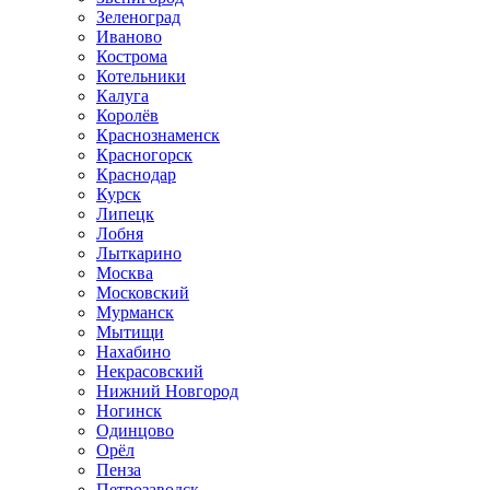
Зеленоград
Иваново
Кострома
Котельники
Калуга
Королёв
Краснознаменск
Красногорск
Краснодар
Курск
Липецк
Лобня
Лыткарино
Москва
Московский
Мурманск
Мытищи
Нахабино
Некрасовский
Нижний Новгород
Ногинск
Одинцово
Орёл
Пенза
Петрозаводск