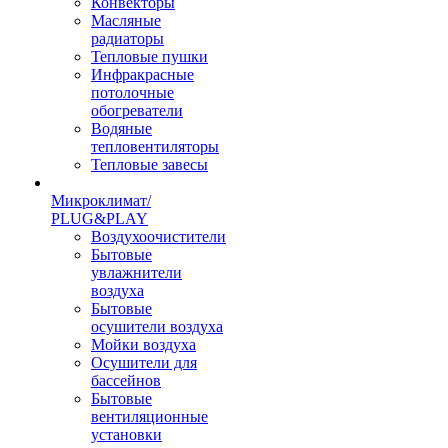
Конвекторы
Масляные
радиаторы
Тепловые пушки
Инфракрасные
потолочные
обогреватели
Водяные
тепловентиляторы
Тепловые завесы
Микроклимат/
PLUG&PLAY
Воздухоочистители
Бытовые
увлажнители
воздуха
Бытовые
осушители воздуха
Мойки воздуха
Осушители для
бассейнов
Бытовые
вентиляционные
установки