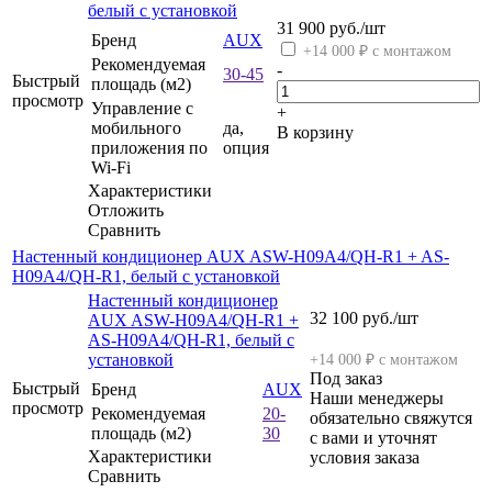
белый с установкой
31 900
руб.
/шт
Бренд
AUX
+14 000 ₽ с монтажом
Рекомендуемая
-
30-45
Быстрый
площадь (м2)
просмотр
Управление c
+
мобильного
да,
В корзину
приложения по
опция
Wi-Fi
Характеристики
Отложить
Сравнить
Настенный кондиционер AUX ASW-H09A4/QH-R1 + AS-
H09A4/QH-R1, белый с установкой
Настенный кондиционер
32 100
руб.
/шт
AUX ASW-H09A4/QH-R1 +
AS-H09A4/QH-R1, белый с
установкой
+14 000 ₽ с монтажом
Под заказ
Быстрый
Бренд
AUX
Наши менеджеры
просмотр
Рекомендуемая
20-
обязательно свяжутся
площадь (м2)
30
с вами и уточнят
Характеристики
условия заказа
Сравнить