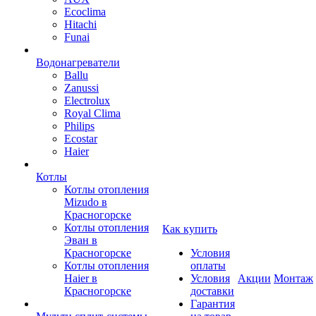
Ecoclima
Hitachi
Funai
Водонагреватели
Ballu
Zanussi
Electrolux
Royal Clima
Philips
Ecostar
Haier
Котлы
Котлы отопления
Mizudo в
Красногорске
Котлы отопления
Как купить
Эван в
Красногорске
Условия
Котлы отопления
оплаты
Haier в
Условия
Акции
Монтаж
Красногорске
доставки
Гарантия