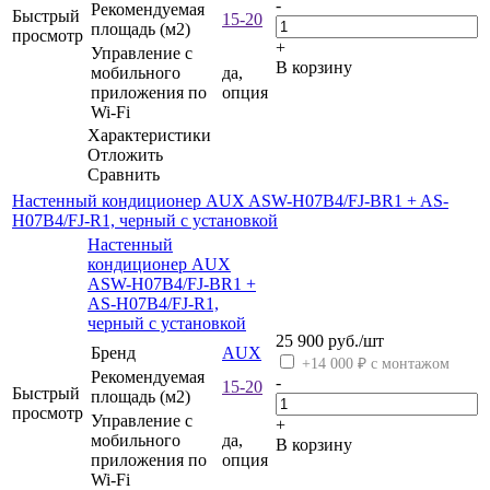
-
Рекомендуемая
Быстрый
15-20
площадь (м2)
просмотр
+
Управление c
В корзину
мобильного
да,
приложения по
опция
Wi-Fi
Характеристики
Отложить
Сравнить
Настенный кондиционер AUX ASW-H07B4/FJ-BR1 + AS-
H07B4/FJ-R1, черный с установкой
Настенный
кондиционер AUX
ASW-H07B4/FJ-BR1 +
AS-H07B4/FJ-R1,
черный с установкой
25 900
руб.
/шт
Бренд
AUX
+14 000 ₽ с монтажом
Рекомендуемая
-
15-20
Быстрый
площадь (м2)
просмотр
Управление c
+
мобильного
да,
В корзину
приложения по
опция
Wi-Fi