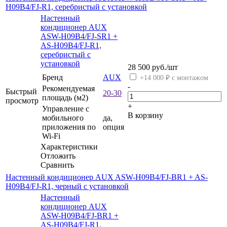
H09B4/FJ-R1, серебристый с установкой
Настенный
кондиционер AUX
ASW-H09B4/FJ-SR1 +
AS-H09B4/FJ-R1,
серебристый с
установкой
28 500
руб.
/шт
Бренд
AUX
+14 000 ₽ с монтажом
-
Рекомендуемая
Быстрый
20-30
площадь (м2)
просмотр
+
Управление c
В корзину
мобильного
да,
приложения по
опция
Wi-Fi
Характеристики
Отложить
Сравнить
Настенный кондиционер AUX ASW-H09B4/FJ-BR1 + AS-
H09B4/FJ-R1, черный с установкой
Настенный
кондиционер AUX
ASW-H09B4/FJ-BR1 +
AS-H09B4/FJ-R1,