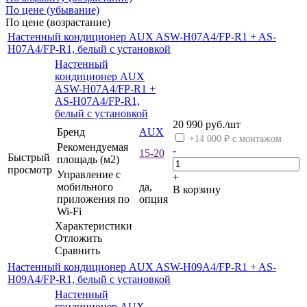
По цене (убывание)
По цене (возрастание)
Настенный кондиционер AUX ASW-H07A4/FP-R1 + AS-
H07A4/FP-R1, белый с установкой
Настенный
кондиционер AUX
ASW-H07A4/FP-R1 +
AS-H07A4/FP-R1,
белый с установкой
20 990
руб.
/шт
Бренд
AUX
+14 000 ₽ с монтажом
Рекомендуемая
-
15-20
Быстрый
площадь (м2)
просмотр
Управление c
+
мобильного
да,
В корзину
приложения по
опция
Wi-Fi
Характеристики
Отложить
Сравнить
Настенный кондиционер AUX ASW-H09A4/FP-R1 + AS-
H09A4/FP-R1, белый с установкой
Настенный
кондиционер AUX