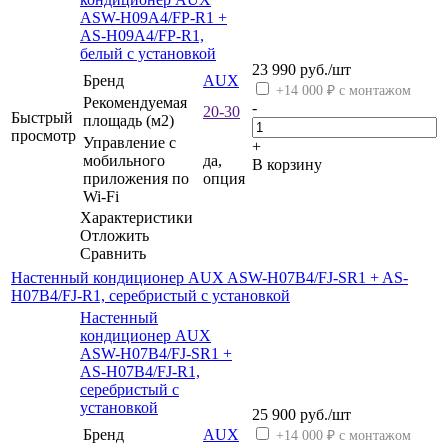
ASW-H09A4/FP-R1 +
AS-H09A4/FP-R1,
белый с установкой
23 990
руб.
/шт
Бренд
AUX
+14 000 ₽ с монтажом
Рекомендуемая
-
20-30
Быстрый
площадь (м2)
просмотр
Управление c
+
мобильного
да,
В корзину
приложения по
опция
Wi-Fi
Характеристики
Отложить
Сравнить
Настенный кондиционер AUX ASW-H07B4/FJ-SR1 + AS-
H07B4/FJ-R1, серебристый с установкой
Настенный
кондиционер AUX
ASW-H07B4/FJ-SR1 +
AS-H07B4/FJ-R1,
серебристый с
установкой
25 900
руб.
/шт
Бренд
AUX
+14 000 ₽ с монтажом