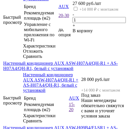
27 600
руб.
/шт
Бренд
AUX
+14 000 ₽ с монтажом
Рекомендуемая
-
20-30
Быстрый
площадь (м2)
просмотр
Управление c
+
мобильного
да,
В корзину
приложения по
опция
Wi-Fi
Характеристики
Отложить
Сравнить
Настенный кондиционер AUX ASW-H07A4/QH-R1 + AS-
H07A4/QH-R1, белый с установкой
Настенный кондиционер
28 000
руб.
/шт
AUX ASW-H07A4/QH-R1 +
AS-H07A4/QH-R1, белый с
установкой
+14 000 ₽ с монтажом
Под заказ
Быстрый
Бренд
AUX
Наши менеджеры
просмотр
Рекомендуемая
15-
обязательно свяжутся
площадь (м2)
20
с вами и уточнят
Характеристики
условия заказа
Сравнить
Настенный кондиционер AUX ASW-H09B4/FJ-SR1 + AS-