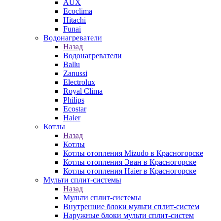
AUX
Ecoclima
Hitachi
Funai
Водонагреватели
Назад
Водонагреватели
Ballu
Zanussi
Electrolux
Royal Clima
Philips
Ecostar
Haier
Котлы
Назад
Котлы
Котлы отопления Mizudo в Красногорске
Котлы отопления Эван в Красногорске
Котлы отопления Haier в Красногорске
Мульти сплит-системы
Назад
Мульти сплит-системы
Внутренние блоки мульти сплит-систем
Наружные блоки мульти сплит-систем