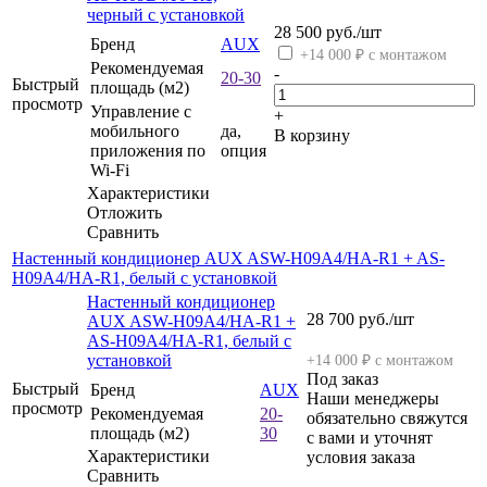
черный с установкой
28 500
руб.
/шт
Бренд
AUX
+14 000 ₽ с монтажом
Рекомендуемая
-
20-30
Быстрый
площадь (м2)
просмотр
Управление c
+
мобильного
да,
В корзину
приложения по
опция
Wi-Fi
Характеристики
Отложить
Сравнить
Настенный кондиционер AUX ASW-H09A4/HA-R1 + AS-
H09A4/HA-R1, белый с установкой
Настенный кондиционер
28 700
руб.
/шт
AUX ASW-H09A4/HA-R1 +
AS-H09A4/HA-R1, белый с
установкой
+14 000 ₽ с монтажом
Под заказ
Быстрый
Бренд
AUX
Наши менеджеры
просмотр
Рекомендуемая
20-
обязательно свяжутся
площадь (м2)
30
с вами и уточнят
Характеристики
условия заказа
Сравнить