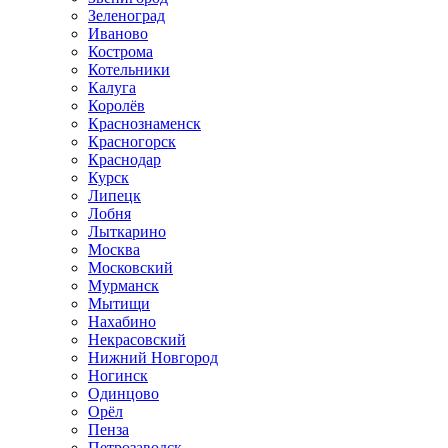
Зеленоград
Иваново
Кострома
Котельники
Калуга
Королёв
Краснознаменск
Красногорск
Краснодар
Курск
Липецк
Лобня
Лыткарино
Москва
Московский
Мурманск
Мытищи
Нахабино
Некрасовский
Нижний Новгород
Ногинск
Одинцово
Орёл
Пенза
Петрозаводск