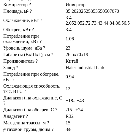
Компрессор ?
Инвертор
Площадь, м² ?
35 20202525353550507070
3.4
Охлаждение, кВт ?
2.052.052.72.73.43.44.84.86.56.5
Обогрев, кВт ?
3.4
Потребление при
1.06
охлаждении, кВт ?
Уровень шума, дБа ?
23
Габариты (ВхШхГ), см ?
26.5x70x19
Производитель ?
Китай
Завод ?
Haier Industrial Park
Потребление при обогреве,
0.94
кВт ?
Охлаждающая способность,
12
тыс. BTU ?
Диапазон t на охлаждение, С
+18...+43
?
Диапазон t на обогрев, С ?
-15...+24
Хладагент ?
R32
Max длина трассы, м ?
15
ø газовой трубы, дюйм ?
3/8