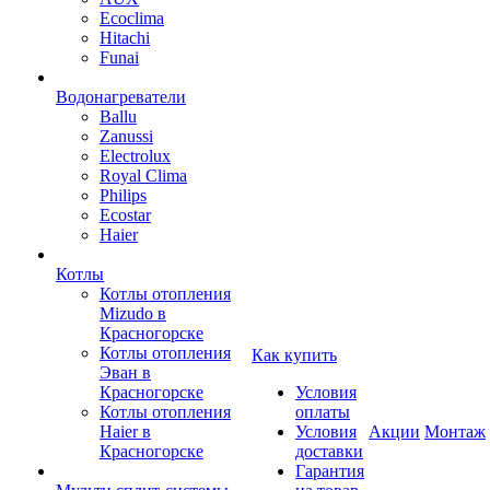
Ecoclima
Hitachi
Funai
Водонагреватели
Ballu
Zanussi
Electrolux
Royal Clima
Philips
Ecostar
Haier
Котлы
Котлы отопления
Mizudo в
Красногорске
Котлы отопления
Как купить
Эван в
Красногорске
Условия
Котлы отопления
оплаты
Haier в
Условия
Акции
Монтаж
Красногорске
доставки
Гарантия