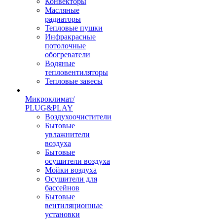
Конвекторы
Масляные
радиаторы
Тепловые пушки
Инфракрасные
потолочные
обогреватели
Водяные
тепловентиляторы
Тепловые завесы
Микроклимат/
PLUG&PLAY
Воздухоочистители
Бытовые
увлажнители
воздуха
Бытовые
осушители воздуха
Мойки воздуха
Осушители для
бассейнов
Бытовые
вентиляционные
установки