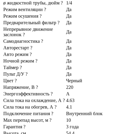
ø жидкостной трубы, дюйм ?
1/4
Режим вентиляции ?
Да
Режим осушения ?
Да
Предварительный фильтр ?
Да
Непрерывное движение
Да
заслонок ?
Самодиагностика ?
Да
Авторестарт ?
Да
Авто режим ?
Да
Ночной режим ?
Да
Таймер ?
Да
Пульт Д/У ?
Да
Цвет ?
Черный
Напряжение, В ?
220
Энергоэффективность ?
A
Сила тока на охлаждение, А ?
4.63
Сила тока на обогрев, А ?
4.1
Подключение питания ?
Внутренний блок
Max перепад высот, м ?
10
Гарантия ?
3 года
Высота, см
54.4