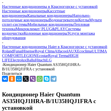
-
Настенные кондиционеры в Красногорске с установкой
Настенные кондиционеры
Кассетные
кондиционеры
Канальные кондиционеры
Напольно-
потолочные кондиционеры
Водонагреватели
Котлы
Мульти
сплит-системы
Мобильные кондиционеры
Тепловая
техника
Микроклимат/ PLUG&PLAY
Системы
водоочистки
Колонные кондиционеры
Услуги монтажа
оборудования
-
Настенные кондиционеры Haier в Красногорске с установкой
Roland
Funai
Hisense
Royal Clima
Alfacool
AUX
Ecoclima
ULTIMA
COMFORT
LEGION
Ecostar
Royal Terma
HIGH
LIFE
Electrolux
Ballu
Hitachi
LG
-
Кондиционер Haier Quantum AS35HQJ1HRA-
B/1U35HQJ1FRA с установкой
Поделиться
Кондиционер Haier Quantum
AS35HQJ1HRA-B/1U35HQJ1FRA с
установкой