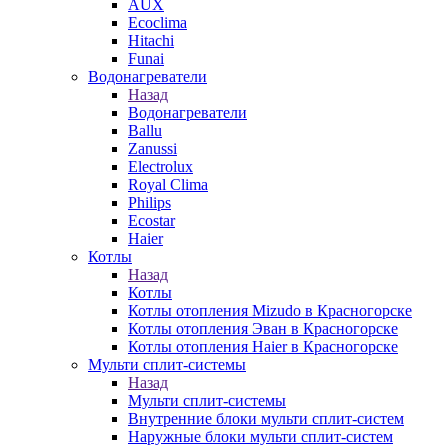
AUX
Ecoclima
Hitachi
Funai
Водонагреватели
Назад
Водонагреватели
Ballu
Zanussi
Electrolux
Royal Clima
Philips
Ecostar
Haier
Котлы
Назад
Котлы
Котлы отопления Mizudo в Красногорске
Котлы отопления Эван в Красногорске
Котлы отопления Haier в Красногорске
Мульти сплит-системы
Назад
Мульти сплит-системы
Внутренние блоки мульти сплит-систем
Наружные блоки мульти сплит-систем